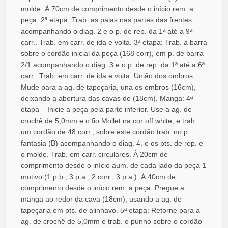
molde. À 70cm de comprimento desde o início rem. a
peça. 2ª etapa: Trab. as palas nas partes das frentes
acompanhando o diag. 2 e o p. de rep. da 1ª até a 9ª
carr.. Trab. em carr. de ida e volta. 3ª etapa: Trab. a barra
sobre o cordão inicial da peça (168 corr), em p. de barra
2/1 acompanhando o diag. 3 e o p. de rep. da 1ª até a 6ª
carr.. Trab. em carr. de ida e volta. União dos ombros:
Mude para a ag. de tapeçaria, una os ombros (16cm),
deixando a abertura das cavas de (18cm). Manga: 4ª
etapa – Inicie a peça pela parte inferior. Use a ag. de
crochê de 5,0mm e o fio Mollet na cor off white, e trab.
um cordão de 48 corr., sobre este cordão trab. no p.
fantasia (B) acompanhando o diag. 4, e os pts. de rep. e
o molde. Trab. em carr. circulares. À 20cm de
comprimento desde o início aum. de cada lado da peça 1
motivo (1 p.b., 3 p.a., 2 corr., 3 p.a.). À 40cm de
comprimento desde o início rem. a peça. Pregue a
manga ao redor da cava (18cm), usando a ag. de
tapeçaria em pts. de alinhavo. 5ª etapa: Retorne para a
ag. de crochê de 5,0mm e trab. o punho sobre o cordão