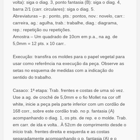
volta): siga o diag. 3, ponto fantasia (B): siga o diag. 4,
barra 2/1 (carr. circulares): siga o diag. 5.
Abreviaturas – p.: ponto, pts.: pontos, nov.: novelo, carr.:
carreira, ag.: agulha, trab.: trabalhe, diag.: diagrama,
rep.: repetição ou repetições.
Amostra – Um quadrado de 10cm em p.a., na ag. de
5,0mm = 12 pts. x 10 carr..
Execução: transfira os moldes para o papel vegetal para
usar como referência na execução da peça. Observe as
setas no esquema de medidas com a indicação do
sentido do trabalho.
Casaco: 1ª etapa: Trab. frentes e costas de uma só vez.
Use a ag. de crochê de 5,0mm e o fio Mollet na cor off
white, inicie a peça pela parte inferior com um cordão de
168 corr., sobre este cordão trab. no p. fantasia (A)
acompanhando o diag. 1, os pts. de rep. e o molde. Trab.
em carr. de ida e volta.. À 52cm de comprimento desde o
início trab. frentes direita e esquerda e as costas
separadamente acompanhando o p. fantasia (A) e o